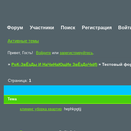
Форум
Участники
Поиск
Регистрация
Войт
Активные темы
Привет, Гость!
Войдите
или
зарегистрируйтесь
.
»
РоК-ЗвЁзДы И НаЧиНаЮщИе ЗвЁзДоЧкИ)
»
Тестовый фо
Страница:
1
Тема
клининг уборка квартир
hephkpgtjj