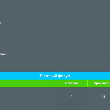
и
рум
Тестовый форум
Ответов
Просмотр
0
21