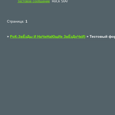
Тестовое сообщение
RoCk StAr
Страница:
1
»
РоК-ЗвЁзДы И НаЧиНаЮщИе ЗвЁзДоЧкИ)
»
Тестовый фо